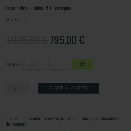
La auténtica carabina PCP palanquera.
SKU: L00300
1.095,00 €
795,00
€
6,35
5,5
4,5
CALIBRE:
AÑADIR A LA CESTA
* La carabina se entrega sin visor, ni otros accesorios, y con la carrillera
de neopreno.