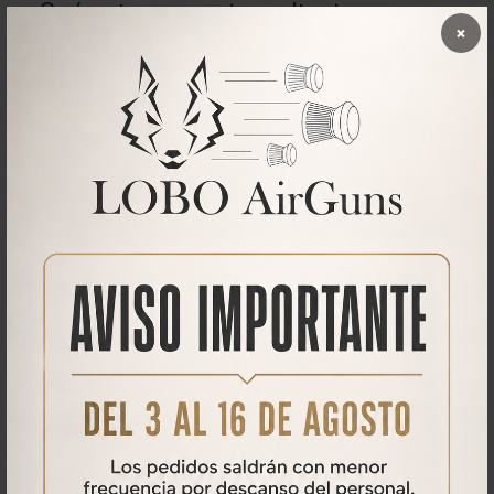
Qué opinan nuestros clientes
×
No se han encontrado comentarios
PRODUCTOS
RELACIONADOS
44%
18%