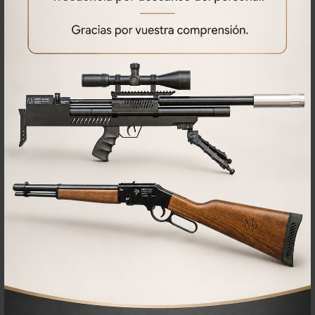
AZOR V2 DARK
Carabina PCP AZOR V2 Dark
895,00€
500,00
€