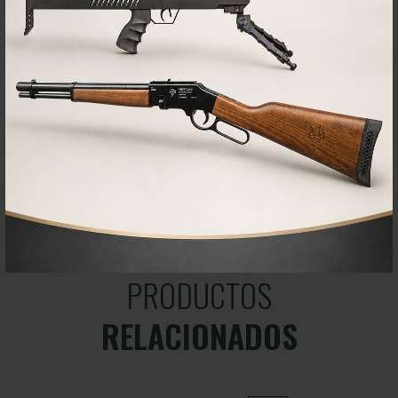
moderador C decir que queda muda es quedarse corto.Las
fotos no le hacen justicia, es mucho mas bonita, para mi una
preciosidad.
ADRIAN G.
25/10/2020
Precisa
Acabados muy buenos buena precisión a 100m muchos tiros
excelente.
PRODUCTOS
RELACIONADOS