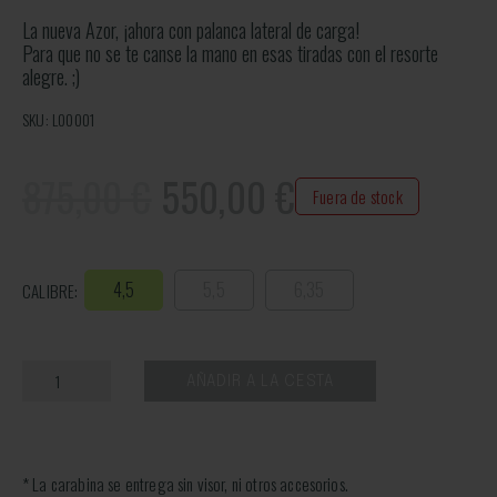
La nueva Azor, ¡ahora con palanca lateral de carga!
Para que no se te canse la mano en esas tiradas con el resorte
alegre. ;)
SKU: L00001
875,00 €
550,00
€
Fuera de stock
4,5
5,5
6,35
CALIBRE:
AÑADIR A LA CESTA
* La carabina se entrega sin visor, ni otros accesorios.