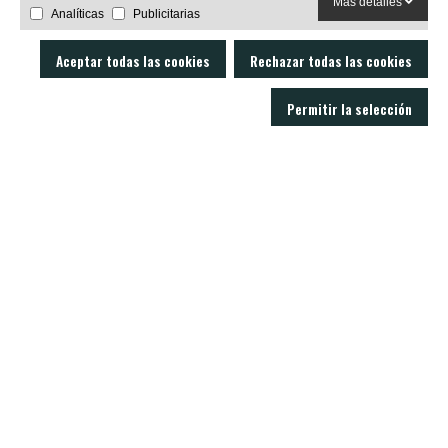
Más detalles
Analíticas
Publicitarias
Aceptar todas las cookies
Rechazar todas las cookies
Permitir la selección
LOBO AIR GUNS es un fabricante de carabinas PCP y accesorios para armas
de aire comprimido. Tienda y armería online con un servicio técnico
excelente.
C/ Joan Rovira i Bastons , 17 - 17230
Palamós Girona (España)
+34 603 72 00 68
CARABINAS
ACCESORIOS
MODERADORES
BALINES
VISORES
NOTICIAS
CONTACTO
SOPORTE
Politica de privacidad
Aviso legal
Condiciones de venta
Política de cookies
Real Decreto 137/1993