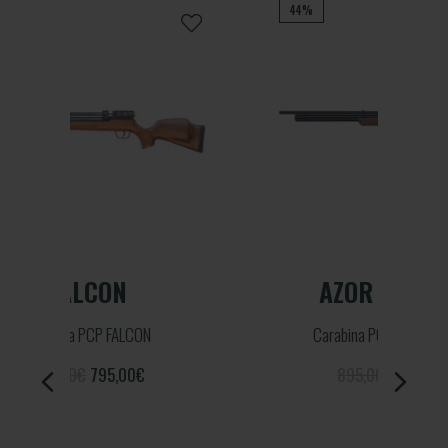
44%
18%
AZOR V2 DARK
Carabina PCP AZOR V2 Dark
895,00€
500,00
€