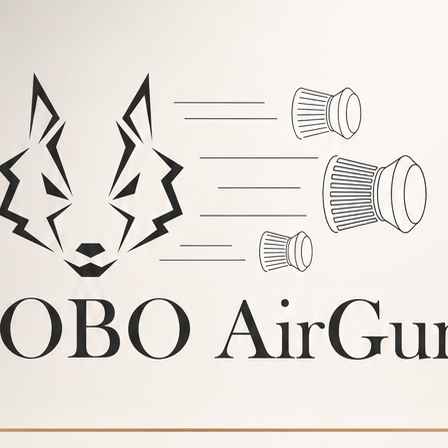
egulador de presión
LOBO
. Un gatillo ajustable en dos
un recorrido largo y suave.
esión. Gracias a este increíble
entarse a las carabinas de
 marca de balines.
o de nuestra Carabina PCP AZOR V2