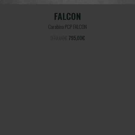
FALCON
Carabina PCP FALCON
970,00€
795,00
€