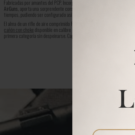
Fabricadas por amantes del PCP. Incorpora nuestra joya de la corona, un
r
AirGuns
, aporta una sorprendente constancia en todo el rango de disparos
tiempos, pudiendo ser configurado así desde el más mínimo toque, hasta 
El alma de un rifle de aire comprimido PCP es el cañón y el regulador de pr
cañón con choke
disponible en calibre 4,5 , 5,5 y 6,35 será capaz de enfr
primera categoría sin despeinarse. Capaz de agrupar con una multitud de
Víde