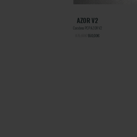
AZOR V2
Carabina PCP AZOR V2
875,00€
550,00
€