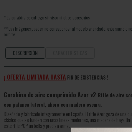
* La carabina se entrega sin visor, ni otros accesorios.
** Las imágenes pueden no corresponder al modelo anunciado, este anuncio no
errores
DESCRIPCIÓN
CARACTERÍSTICAS
¡ OFERTA LIMITADA HASTA
FIN DE EXISTENCIAS
!
Carabina de aire comprimido Azor v2
Rifle de aire c
con palanca lateral, ahora con madera oscura.
Diseñado y fabricado íntegramente en España. El rifle Azor goza de una c
clásico que se funden con unas líneas modernas, una madera de haya tin
este rifle PCP un bella y precisa arma.