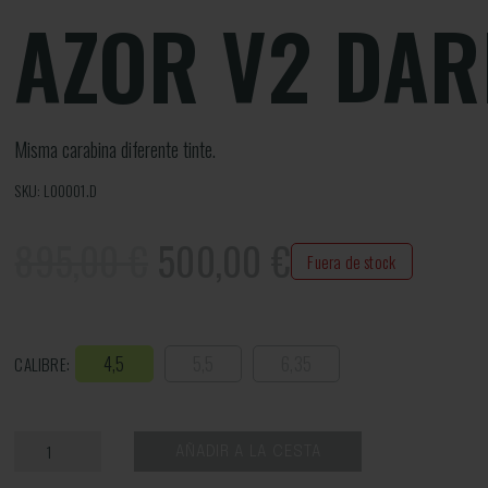
AZOR V2 DAR
Misma carabina diferente tinte.
SKU: L00001.D
895,00 €
500,00
€
Fuera de stock
4,5
5,5
6,35
CALIBRE:
AÑADIR A LA CESTA