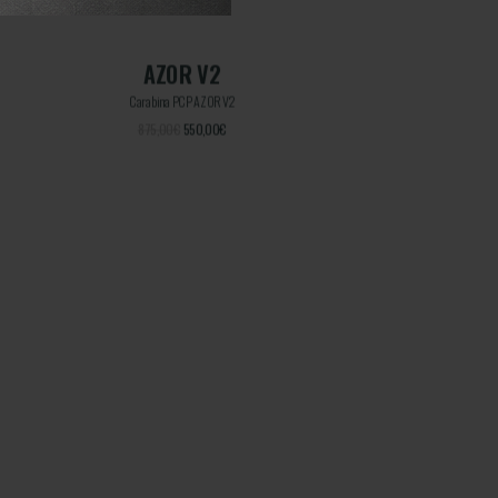
AZOR V2
Carabina PCP AZOR V2
875,00€
550,00
€
COMPRAR