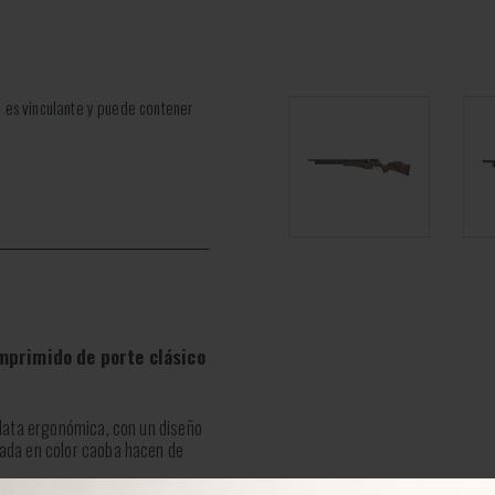
 es vinculante y puede contener
omprimido de porte clásico
ulata ergonómica, con un diseño
tada en color caoba hacen de