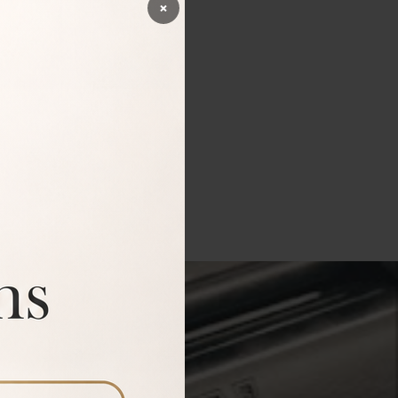
×
 Dark