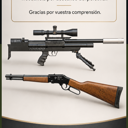
HISTORIA
Permisos
El siguiente paso fue conseguir los permisos de
fabricante
de armas de 4ª categoría
. Fue un proceso largo, lleno de
trámites y obstáculos, pero no nos rendimos. Cada documento
firmado, cada revisión superada, nos acercaba más a nuestro
sueño.
Cuando finalmente obtuvimos la licencia, estábamos listos. Con
los conocimientos, los medios productivos y, sobre todo, el
entusiasmo de quienes aman lo que hacen, nació nuestra primera
carabina de fabricación propia.