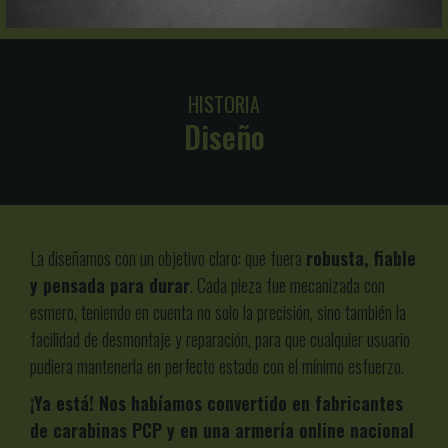
HISTORIA
Diseño
La diseñamos con un objetivo claro: que fuera
robusta, fiable
y pensada para durar
. Cada pieza fue mecanizada con
esmero, teniendo en cuenta no solo la precisión, sino también la
facilidad de desmontaje y reparación, para que cualquier usuario
pudiera mantenerla en perfecto estado con el mínimo esfuerzo.
¡Ya está! Nos habíamos convertido en fabricantes
de carabinas PCP y en una armería online nacional