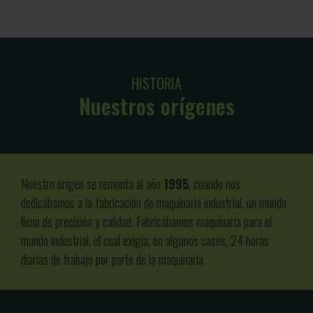
HISTORIA
Nuestros orígenes
Nuestro origen se remonta al año
1995
, cuando nos
dedicábamos a la fabricación de maquinaria industrial, un mundo
lleno de precisión y calidad. Fabricábamos maquinaria para el
mundo industrial, el cual exigía, en algunos casos, 24 horas
diarias de trabajo por parte de la maquinaria.