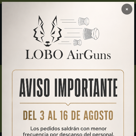
×
HISTORIA
La fundación de nuestra
armería online
Entonces llegó la gran pregunta: ¿y si
creamos nuestra
propia carabina PCP
? Sabíamos que no era solo cuestión
de juntar cilindros, tornillos y juntas. Era un trabajo de diseño
minucioso y mecanizado impecable. Pero, con nuestra
experiencia y pasión, estábamos seguros de que podíamos
lograrlo.