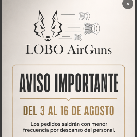
×
JSB EXACT MONSTER 4,5 MM
Balines JSB Exact Monster 4,5 mm
14,00
€