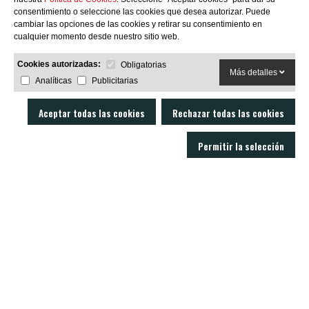
consentimiento o seleccione las cookies que desea autorizar. Puede
SUBSCRIBIRME
cambiar las opciones de las cookies y retirar su consentimiento en
cualquier momento desde nuestro sitio web.
Cookies autorizadas:
Obligatorias
Más detalles
Analíticas
Publicitarias
Aceptar todas las cookies
Rechazar todas las cookies
Permitir la selección
LOBO AIR GUNS es un fabricante de carabinas PCP y accesorios para armas
de aire comprimido. Tienda y armería online con un servicio técnico
excelente.
C/ Joan Rovira i Bastons , 17 - 17230
Palamós Girona (España)
+34 603 72 00 68