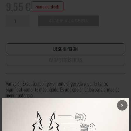
9,55
€
Fuera de stock
AÑADIR A LA CESTA
DESCRIPCIÓN
CARACTERÍSTICAS
Variación Exact Jumbo ligeramente aligerada y, por lo tanto,
significativamente más rápida. Es una opción única para armas de
menor potencia.
×
¿Vas justo de potencia? ¡Gánalos con velocidad y precisión! Mayor
velocidad y trayectoria más plana.
La velocidad de salida es de 185 m/s si la potencia del rifle de aire
está configurada en 16J.