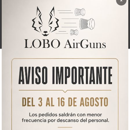
×
Moderador de sonido +C
75,00
€