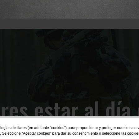
res estar al día 
novedades?
logías similares (en adelante “cookies”) para proporcionar y proteger nuestros se
. Seleccione “Aceptar cookies” para dar su consentimiento o seleccione las cookie