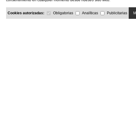
consentimiento en cualquier momento desde nuestro sitio web.
Cookies autorizadas:
Obligatorias
Analíticas
Publicitarias
M