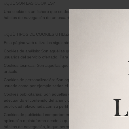
¿QUÉ SON LAS COOKIES?
Una cookie es un fichero que se descarga en su ordenador al acced
hábitos de navegación de un usuario o de su equipo y, dependiendo d
¿QUÉ TIPOS DE COOKIES UTILIZA ESTA PÁGINA WEB?
Esta página web utiliza los siguientes tipos de cookies:
Cookies de análisis: Son aquéllas que bien tratadas por nosotros o po
usuarios del servicio ofertado. Para ello se analiza su navegación e
Cookies técnicas: Son aquellas que permiten al usuario la navegación
artículo.
Cookies de personalización: Son aquellas que permiten al usuario acc
usuario como por ejemplo serian el idioma o el tipo de navegador a tr
Cookies publicitarias: Son aquéllas que, bien tratadas por esta web o
adecuando el contenido del anuncio al contenido del servicio solici
publicidad relacionada con su perfil de navegación.
Cookies de publicidad comportamental: Son aquellas que permiten la g
aplicación o plataforma desde la que presta el servicio solicitado. 
hábitos de navegación, lo que permite desarrollar un perfil específic