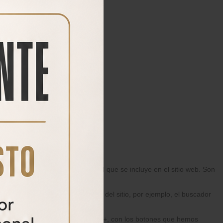
talado en su ordenador.
eClick para mejorar la publicidad que se incluye en el sitio web. Son
so del mismo.
enciales para el funcionamiento del sitio, por ejemplo, el buscador
s como Facebook, Twitter o Google +, con los botones que hemos