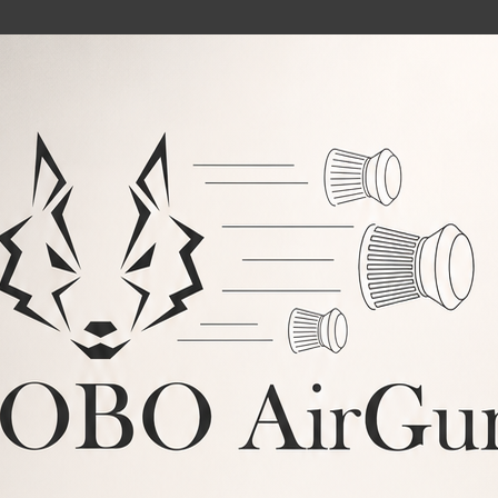
er a determinadas páginas web. Las cookies permiten a una página web
e la información que contengan y de la forma en que utilice su equipo
r terceros, nos permiten cuantificar el número de usuarios y así realiza
n nuestra página web con el fin de mejorar la oferta de productos o ser
 a través del área restringida y la utilización de sus diferentes funci
eder al servicio con algunas características de carácter general predefi
avés del cual se conecta al servicio.
 por terceros, permiten gestionar de la forma más eficaz posible la ofe
tado o al uso que realice de nuestra página web. Para ello podemos an
estión, de la forma más eficaz posible, de los espacios publicitarios 
Este tipo de cookies almacenan información del comportamiento de los v
o para mostrar avisos publicitarios en función del mismo.