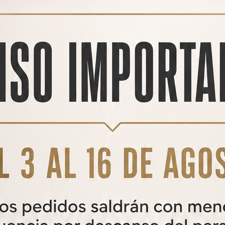
 su equipo mediante la configuración de las opciones del navegador ins
mitir, bloquear o eliminar las cookies instaladas en su equipo.
 webs más frecuentes para aceptar, instalar o desactivar las cookies:
ión con fines estadísticos y de uso de la web. Se usan cookies de Doubl
evante para un usuario, mejorando así la calidad de experiencia en el u
lytics para nuestras estadísticas y publicidad. Algunas cookies son es
ceros. Usted puede fácilmente compartir el contenido en redes sociale