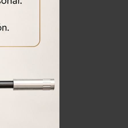
e afectada.
cto.