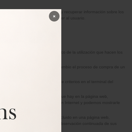
, entre otras cosas, almacenar y recuperar información sobre los
×
, pueden utilizarse para reconocer al usuario.
r la medición y análisis estadístico de la utilización que hacen los
vicios que le ofrecemos.
ones, como, por ejemplo, llevar a cambio el proceso de compra de un
nidas en función de una serie de criterios en el terminal del
rta de los espacios publicitarios que hay en la página web,
alizar sus hábitos de navegación en Internet y podemos mostrarle
que, en su caso, el editor haya incluido en una página web,
isitantes obtenida a través de la observación continuada de sus