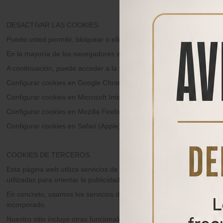
DESACTIVAR LAS COOKIES.
Puede usted permitir, bloquear o eliminar las cookies instaladas en
En la mayoría de los navegadores web se ofrece la posibilidad de per
A continuación, puede acceder a la configuración de los navegadores
Configurar cookies en Google Chrome
Configurar cookies en Microsoft Internet Explorer
Configurar cookies en Mozilla Firefox
Configurar cookies en Safari (Apple)
COOKIES DE TERCEROS.
Esta página web utiliza servicios de terceros para recopilar informac
utilizadas para orientar la publicidad según el contenido que es rel
En concreto, usamos los servicios de Google Adsense y de Google Ana
incorporado.
Nuestro sitio incluye otras funcionalidades proporcionadas por ter