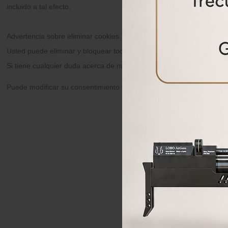
incluido a tal efecto.
Advertencia sobre eliminar cookies.
Usted puede eliminar y bloquear todas las cookies de este sitio, pero
Si tiene cualquier duda acerca de nuestra política de cookies, pued
Puede modificar su consentimiento haciendo click
aquí