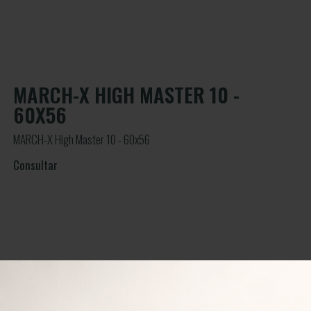
MARCH-X HIGH MASTER 10 -
60X56
MARCH-X High Master 10 - 60x56
Consultar