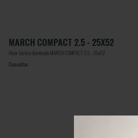
MARCH COMPACT 2.5 - 25X52
Visor táctico iluminado MARCH COMPACT 2.5 - 25x52
Consultar