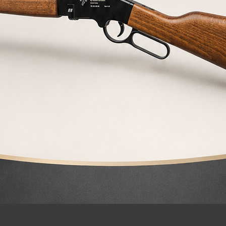
VISOR NOCTURNO INFRARROJO
HTN01
Visor nocturno infrarrojo HTN01
455,00
€