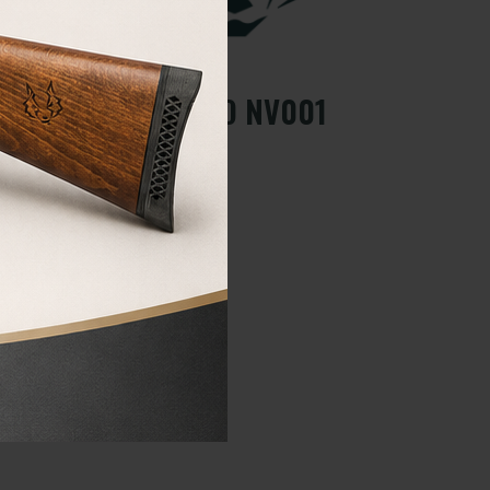
VISOR NOCTURNO NV001
Visor nocturno NV001
275,00
€