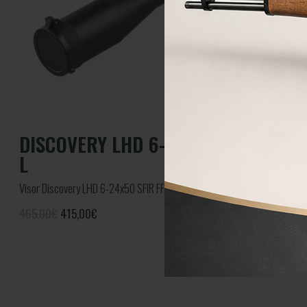
DISCOVERY LHD 6-24X50 SFIR FFP-
L
Visor Discovery LHD 6-24x50 SFIR FFP-L
465,00€
415,00
€