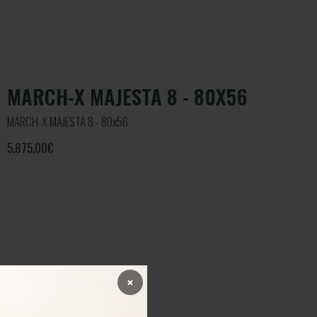
MARCH-X MAJESTA 8 - 80X56
MARCH-X MAJESTA 8 - 80x56
5.875,00
€
×