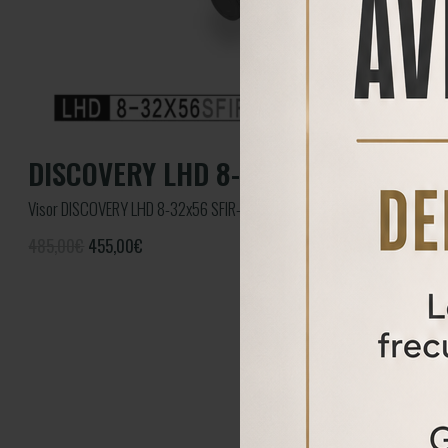
DISCOVERY LHD 8-32X56 SFIR-Z
Visor DISCOVERY LHD 8-32x56 SFIR-Z
485,00€
455,00
€