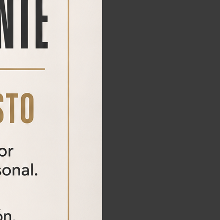
DISCOVERY VT-R
Visor Discovery VT-R 3-9x40
85,00
€