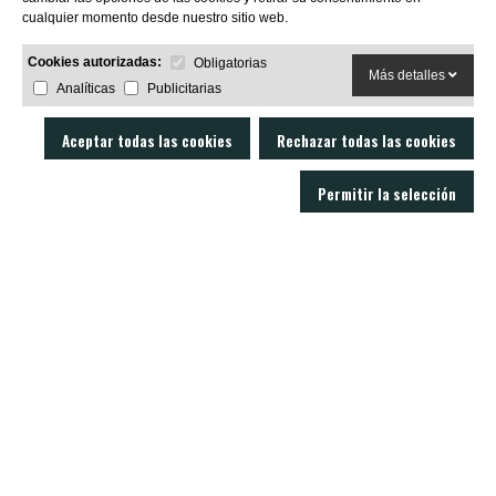
cualquier momento desde nuestro sitio web.
Cookies autorizadas:
Obligatorias
Más detalles
Analíticas
Publicitarias
Aceptar todas las cookies
Rechazar todas las cookies
Permitir la selección
LOBO AIR GUNS es un fabricante de carabinas PCP y accesorios para armas
de aire comprimido. Tienda y armería online con un servicio técnico
excelente.
C/ Joan Rovira i Bastons , 17 - 17230
Palamós Girona (España)
+34 603 72 00 68
CARABINAS
ACCESORIOS
MODERADORES
BALINES
VISORES
NOTICIAS