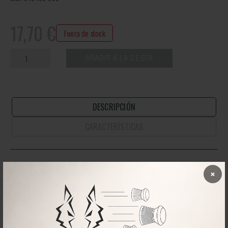
17,70
€
Fuera de stock
AÑADIR A LA CESTA
DESCRIPCIÓN
CARACTERÍSTICAS
Lata con 150 balines JSB Exact King Heavy MKII del calibre 6.35mm.
×
Balines de plomo de punta redondeada, especialmente
seleccionados por JSB para el tiro de alta precisión con carabinas de
aire comprimido