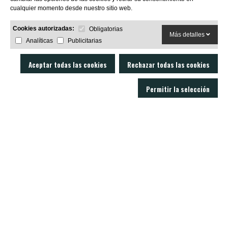
cualquier momento desde nuestro sitio web.
Cookies autorizadas:
Obligatorias
Más detalles
Analíticas
Publicitarias
Aceptar todas las cookies
Rechazar todas las cookies
Permitir la selección
LOBO AIR GUNS es un fabricante de carabinas PCP y accesorios para armas
de aire comprimido. Tienda y armería online con un servicio técnico
excelente.
C/ Joan Rovira i Bastons , 17 - 17230
Palamós Girona (España)
+34 603 72 00 68
CARABINAS
ACCESORIOS
MODERADORES
BALINES
VISORES
NOTICIAS