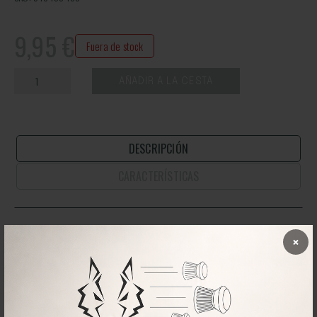
9,95
€
Fuera de stock
AÑADIR A LA CESTA
DESCRIPCIÓN
CARACTERÍSTICAS
Lata con 150 balines JSB Exact King Heavy MKII del calibre 6.35mm.
×
Balines de plomo de punta redondeada, especialmente
seleccionados por JSB para el tiro de alta precisión con carabinas de
aire comprimido