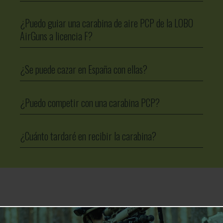
¿Puedo guiar una carabina de aire PCP de la LOBO
AirGuns a licencia F?
¿Se puede cazar en España con ellas?
¿Puedo competir con una carabina PCP?
¿Cuánto tardaré en recibir la carabina?