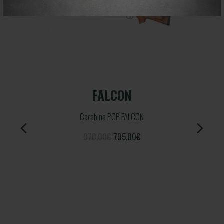
AZOR V2 DARK
Carabina PCP AZOR V2 Dark
895,00€
500,00
€