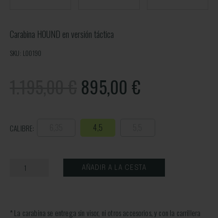
Carabina HOUND en versión táctica
SKU: L00190
1.195,00 €
895,00
€
6,35
4,5
5,5
CALIBRE:
AÑADIR A LA CESTA
* La carabina se entrega sin visor, ni otros accesorios, y con la carrillera