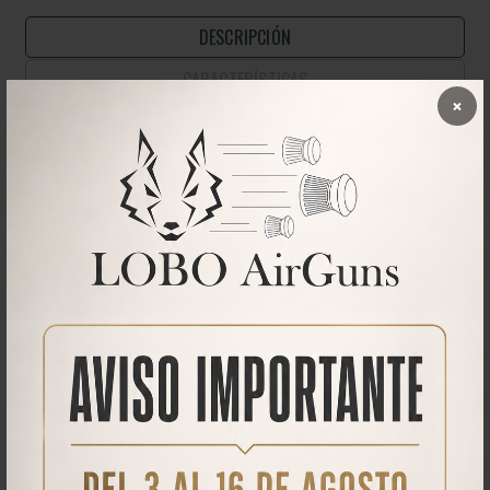
DESCRIPCIÓN
CARACTERÍSTICAS
×
Moderador de sonido para carabinas de
aire comprimido potentes
El
moderador de sonido BIG BORE
Ha sido especialmente
diseñado para carabinas de aire comprimido PCP. Reduce
drásticamente el sonido generado por el disparo.
Está fabricado en aluminio de calidad AL6082 para conseguir un
peso reducido y una gran resistencia mecánica, sin perder robustez
ni durabilidad.
Rosca 1/2 UNF hembra.