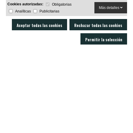
Cookies autorizadas:
Obligatorias
Más detalles
Analíticas
Publicitarias
Aceptar todas las cookies
Rechazar todas las cookies
Permitir la selección
LOBO AIR GUNS es un fabricante de carabinas PCP y accesorios para armas
de aire comprimido. Tienda y armería online con un servicio técnico
excelente.
C/ Joan Rovira i Bastons , 17 - 17230
Palamós Girona (España)
+34 603 72 00 68
CARABINAS
ACCESORIOS
MODERADORES
BALINES
VISORES
NOTICIAS
CONTACTO
SOPORTE
Politica de privacidad
Aviso legal
Condiciones de venta
Política de cookies