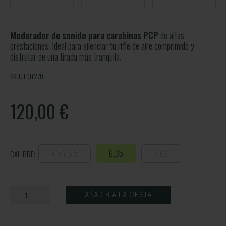
Moderador de sonido para carabinas PCP
de altas
prestaciones. Ideal para silenciar tu rifle de aire comprimido y
disfrutar de una tirada más tranquila.
SKU: L00270
120,00
€
4,5 Y 5,5
6,35
7,62
CALIBRE:
AÑADIR A LA CESTA