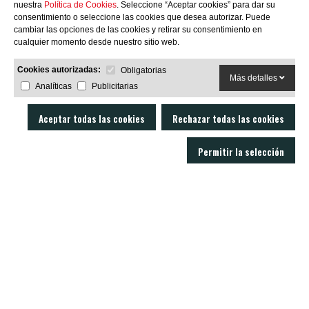
nuestra
Política de Cookies
. Seleccione “Aceptar cookies” para dar su
consentimiento o seleccione las cookies que desea autorizar. Puede
SUBSCRIBIRME
cambiar las opciones de las cookies y retirar su consentimiento en
cualquier momento desde nuestro sitio web.
Cookies autorizadas:
Obligatorias
Más detalles
Analíticas
Publicitarias
Aceptar todas las cookies
Rechazar todas las cookies
Permitir la selección
LOBO AIR GUNS es un fabricante de carabinas PCP y accesorios para armas
de aire comprimido. Tienda y armería online con un servicio técnico
excelente.
C/ Joan Rovira i Bastons , 17 - 17230
Palamós Girona (España)
+34 603 72 00 68