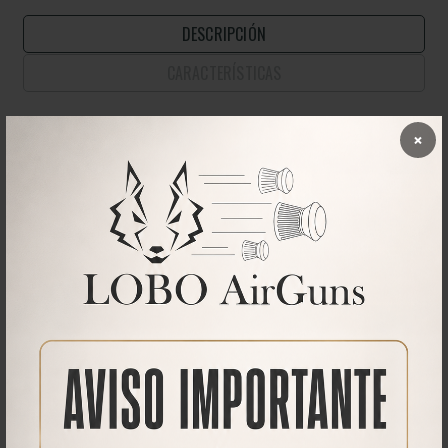
DESCRIPCIÓN
CARACTERÍSTICAS
×
ROSCA M14x125 ( especial VULCAN )
Con inicio de rosca Recto. Únicamente
cambia su aspecto exterior respecto al
MODERADOR +C, mejora su estética en
aquellas carabinas con el cañón
enfundadas/enchaquetado.
El interior y es idéntico al
Moderador +C LOBO
Ha sido especialmente diseñado para carabinas de aire comprimido
reduciendo drásticamente el sonido generado por el disparo.
Está fabricado en aluminio de calidad AL6082 para conseguir un