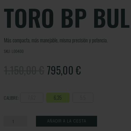
TORO BP BU
Más compacta, más manejable, misma precisión y potencia.
SKU: L00400
1.150,00 €
795,00
€
7,62
6,35
5,5
CALIBRE:
AÑADIR A LA CESTA