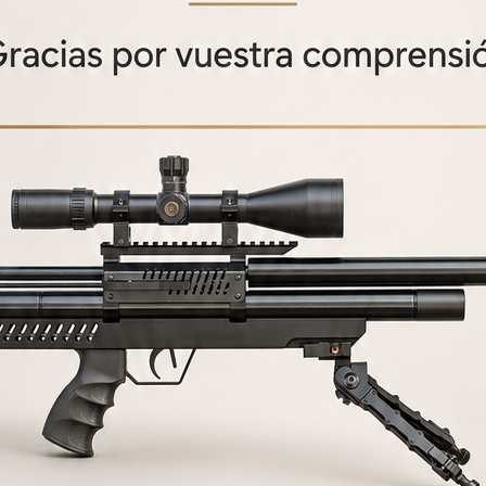
AZOR V2 DARK
Carabina PCP AZOR V2 Dark
895,00€
500,00
€