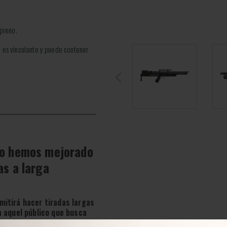
opreno.
 es vinculante y puede contener
llo hemos mejorado
as a larga
rmitirá hacer tiradas largas
a aquel público que busca