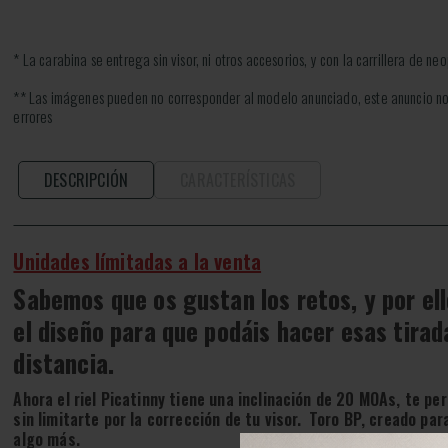
* La carabina se entrega sin visor, ni otros accesorios, y con la carrillera de ne
** Las imágenes pueden no corresponder al modelo anunciado, este anuncio no
errores
DESCRIPCIÓN
CARACTERÍSTICAS
Unidades límitadas a la venta
Sabemos que os gustan los retos, y por e
el diseño para que podáis hacer esas tirad
distancia.
Ahora el riel Picatinny tiene una inclinación de 20 MOAs, te pe
sin limitarte por la corrección de tu visor.
Toro BP, creado par
algo más.