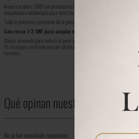
Nueva carabina TORO con plataforma bullpup táctica. Soporte principal e
empuñadura adelantada para recortar las dimensiones de la carabina.
Todo la potencia y precisión de la plataforma TORO ahora en versión bullp
Con rosca 1/2 UNF para acoplar nuestro Moderador de sonido B
Chasis diseñado para reducir el peso al mínimo y ergonomirzar el agarre.
15. Incorpora en el extremo un rail picatinny para la colocación de acces
torretas.
Qué opinan nuestros clientes
No se han encontrado comentarios