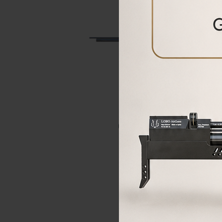
FALCON
Carabina PCP FALCON
970,00€
795,00
€