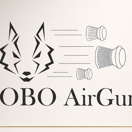
n aluminio anodizado con
up.
ig Bore.
 Con un pistolete estándar AR-
orios tales como bídpodes o