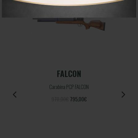
AZOR V2 DARK
Carabina PCP AZOR V2 Dark
895,00€
500,00
€