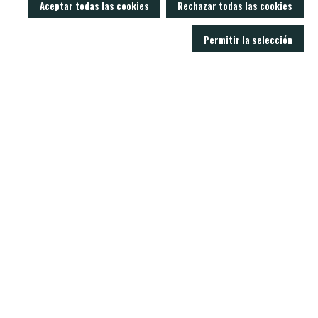
Aceptar todas las cookies
Rechazar todas las cookies
Permitir la selección
LOBO AIR GUNS es un fabricante de carabinas PCP y accesorios para armas
de aire comprimido. Tienda y armería online con un servicio técnico
excelente.
C/ Joan Rovira i Bastons , 17 - 17230
Palamós Girona (España)
+34 603 72 00 68
CARABINAS
ACCESORIOS
MODERADORES
BALINES
VISORES
NOTICIAS
CONTACTO
SOPORTE
Politica de privacidad
Aviso legal
Condiciones de venta
Política de cookies
Real Decreto 137/1993