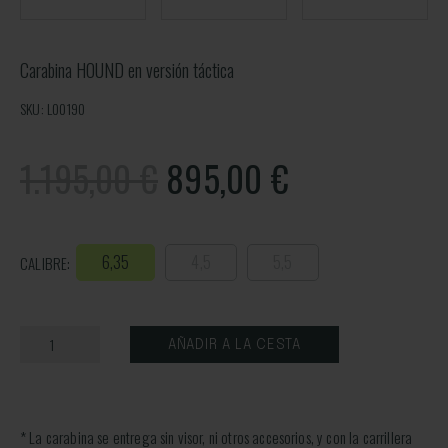
Carabina HOUND en versión táctica
SKU: L00190
1.195,00 €
895,00
€
6,35
4,5
5,5
CALIBRE:
AÑADIR A LA CESTA
* La carabina se entrega sin visor, ni otros accesorios, y con la carrillera