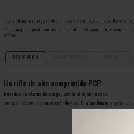
* La carabina se entrega sin visor, ni otros accesorios, y con la carrillera de ne
** Las imágenes pueden no corresponder al modelo anunciado, este anuncio no
errores
DESCRIPCIÓN
CARACTERÍSTICAS
MANUALES
Un rifle de aire comprimido PCP
Novedoso sistema de carga, estilo el lejano oeste.
Innovador sistema de carga, cómodo y ágil. Una carabina muy ligera que te 