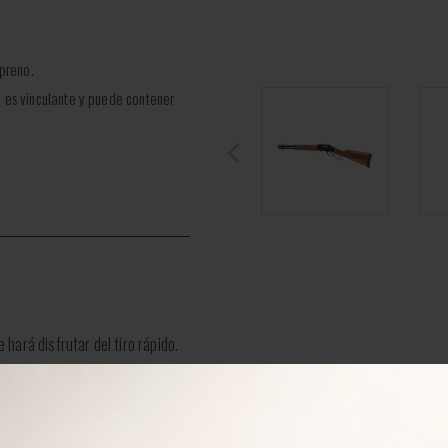
opreno.
 es vinculante y puede contener
hará disfrutar del tiro rápido.