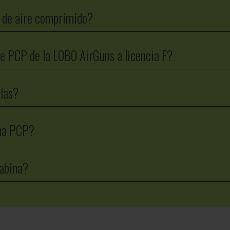
 de aire comprimido?
re PCP de la LOBO AirGuns a licencia F?
llas?
ina PCP?
rabina?