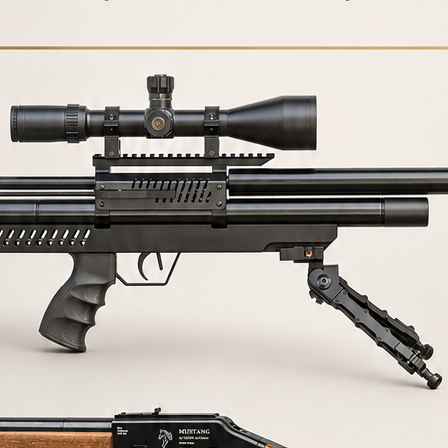
895,00€
500,00
€
COMPRAR