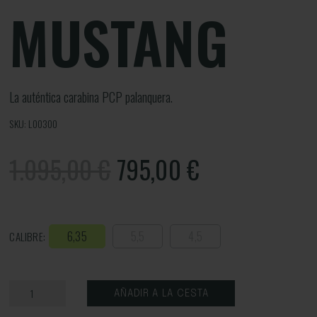
MUSTANG
La auténtica carabina PCP palanquera.
SKU: L00300
1.095,00 €
795,00
€
6,35
5,5
4,5
CALIBRE:
AÑADIR A LA CESTA