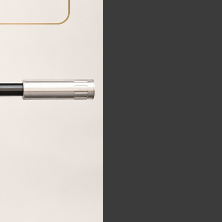
1.495,00€
695,00
€