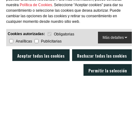
nuestra
Política de Cookies
. Seleccione “Aceptar cookies” para dar su
consentimiento o seleccione las cookies que desea autorizar. Puede
SUBSCRIBIRME
cambiar las opciones de las cookies y retirar su consentimiento en
cualquier momento desde nuestro sitio web.
Cookies autorizadas:
Obligatorias
Más detalles
Analíticas
Publicitarias
Aceptar todas las cookies
Rechazar todas las cookies
Permitir la selección
LOBO AIR GUNS es un fabricante de carabinas PCP y accesorios para armas
de aire comprimido. Tienda y armería online con un servicio técnico
excelente.
C/ Joan Rovira i Bastons , 17 - 17230
Palamós Girona (España)