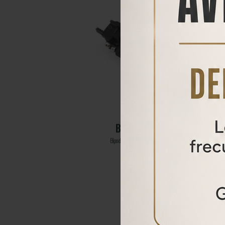
RACIÓN
BÍPODE BT-10
Bípode para carabinas PCP LOBO
les.
65,00
€