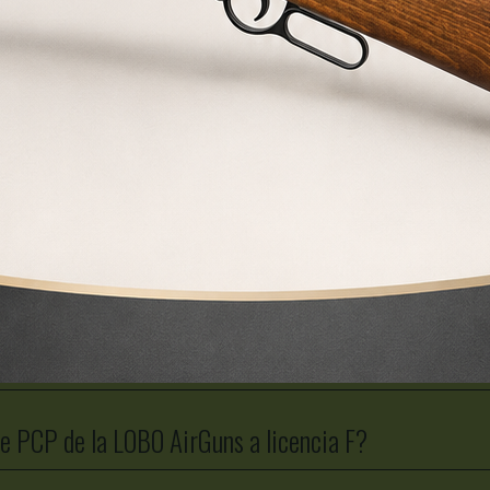
na carabina PCP o de aire comprimido?
 de una carabina PCP?
 de aire comprimido?
re PCP de la LOBO AirGuns a licencia F?