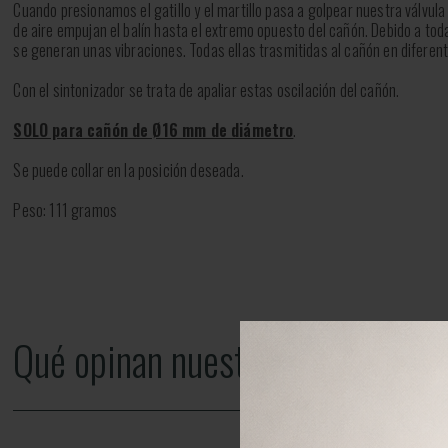
Cuando presionamos el gatillo y el martillo pasa a golpear nuestra válvul
de aire empujan el balín hasta el extremo opuesto del cañón. Debido a to
se generan unas vibraciones. Todas ellas trasmitidas al cañón en diferen
Con el sintonizador se trata de apaliar estas oscilación del cañón.
SOLO para cañón de Ø16 mm de diámetro
.
Se puede collar en la posición deseada.
Peso: 111 gramos
Qué opinan nuestros clientes