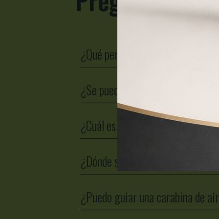
¿Qué permiso se necesita para u
¿Se puede modificar la potencia
¿Cuál es la potencia legal?
¿Dónde se pueden usar las armas
¿Puedo guiar una carabina de ai