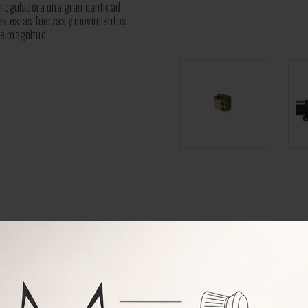
a reguladora una gran cantidad
das estas fuerzas y movimientos
te magnitud.