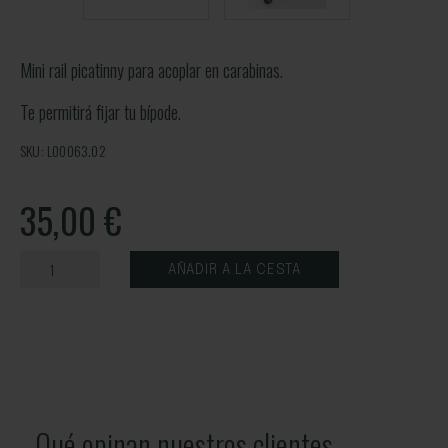
Mini rail picatinny para acoplar en carabinas.
Te permitirá fijar tu bípode.
SKU: L00063.02
35,00
€
AÑADIR A LA CESTA
Qué opinan nuestros clientes