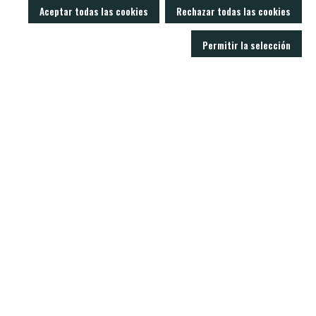
Aceptar todas las cookies
Rechazar todas las cookies
Permitir la selección
LOBO AIR GUNS es un fabricante de carabinas PCP y accesorios para armas
de aire comprimido. Tienda y armería online con un servicio técnico
excelente.
C/ Joan Rovira i Bastons , 17 - 17230
Palamós Girona (España)
+34 603 72 00 68
CARABINAS
ACCESORIOS
MODERADORES
BALINES
VISORES
NOTICIAS
CONTACTO
SOPORTE
Politica de privacidad
Aviso legal
Condiciones de venta
Política de cookies
Real Decreto 137/1993