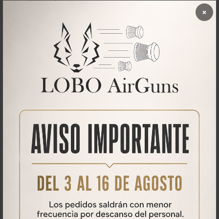
Altura: 515 mm
×
Peso: 13 kg
Rosca: G 5/8 - 6 hilos
Material: acero
Presión máx.: 300 bar
Ideal para la carga de carabinas PCP.
Envío 5 - 10 días.
Para el uso final de este articulo necesitará una
Estación
de carga
y un
Conector rápido foster
.
Qué opinan nuestros clientes
No se han encontrado comentarios