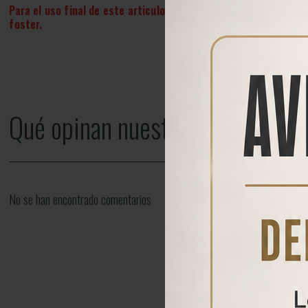
Para el uso final de este articulo necesitará una
Estación de c
foster
.
Qué opinan nuestros clientes
No se han encontrado comentarios