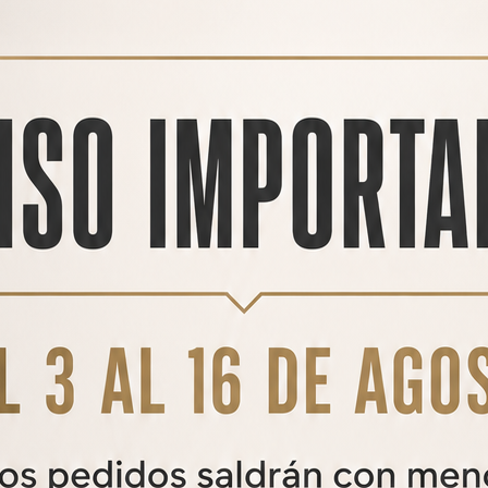
arga
y un
Conector rápido