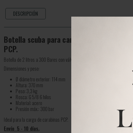
DESCRIPCIÓN
Botella scuba para cargar tu carabina de 
PCP.
Botella de 2 litros a 300 Bares con válvula mono y culote.
Dimensiones y peso:
Ø diámetro exterior: 114 mm
Altura: 370 mm
Peso: 3,3 kg
Rosca: G 5/8 6 hilos
Material: acero
Presión máx.: 300 bar
Ideal para la carga de carabinas PCP.
Envío 5 - 10 días.