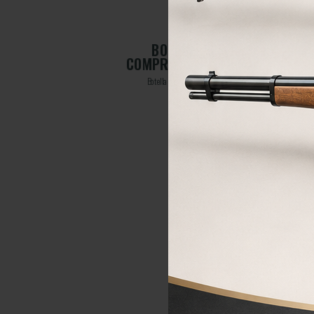
BOTELLA DE AIRE
TROS
COMPRIMIDO DE 4 LITROS
os
Botella de aire comprimido de 4 Litros
250,00
€