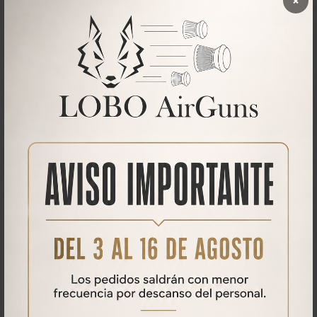
×
CARACTERÍSTICAS
Caracteristicas
Ø Diametro abrazadera visor: 30mm
Altura: ALTA o BAJA
Carril: 21 mm (Weaver/Picatinny)
Qué opinan nuestros clientes
No se han encontrado comentarios