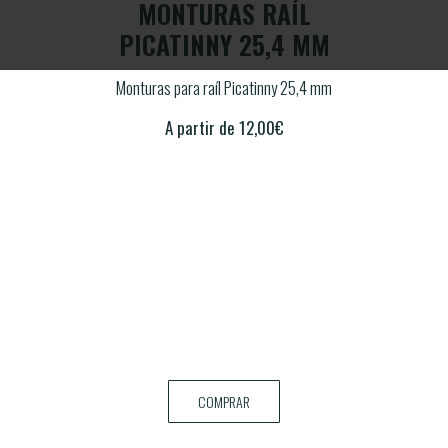
L
MONTURAS RAÍL
MM
PICATINNY 25,4 MM
P
4 mm
Monturas para raíl Picatinny 25,4 mm
Mont
A partir de
12,00
€
COMPRAR