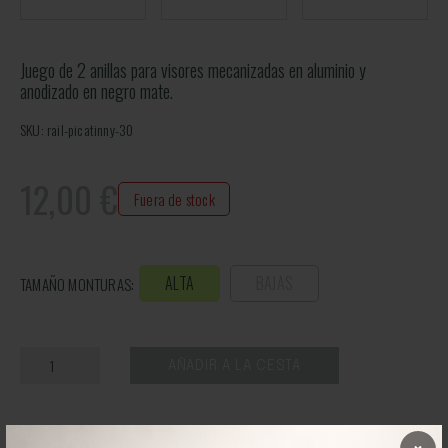
Juego de 2 anillas para visores mecanizadas en aluminio y
anodizado en negro mate.
SKU: rail-picatinny-30
12,00
€
Fuera de stock
ALTA
BAJAS
TAMAÑO MONTURAS:
AÑADIR A LA CESTA