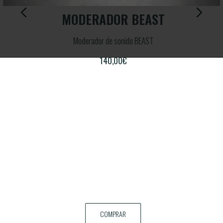
ARA
MODERADOR BEAST
Moderador de sonido BEAST
lcan
140,00
€
COMPRAR