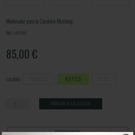
Moderador para la Carabina Mustang.
SKU: L00260
85,00
€
4,5 Y 5,5
4,5 Y 5,5
6,35
CALIBRE:
AÑADIR A LA CESTA
DESCRIPCIÓN