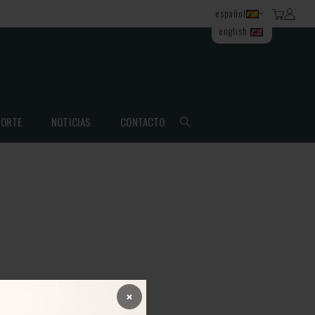
español
english
ORTE
NOTICIAS
CONTACTO
×