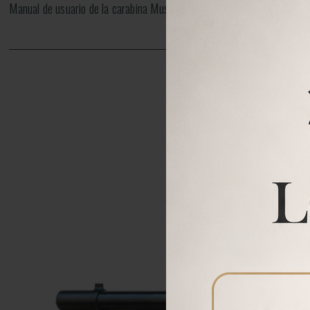
Manual de usuario de la carabina Mustang, podrá revisar cualquier plan