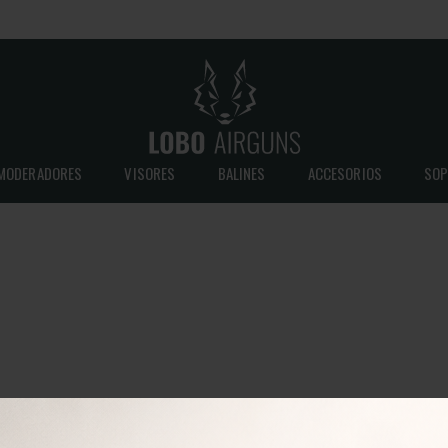
MODERADORES
VISORES
BALINES
ACCESORIOS
SOP