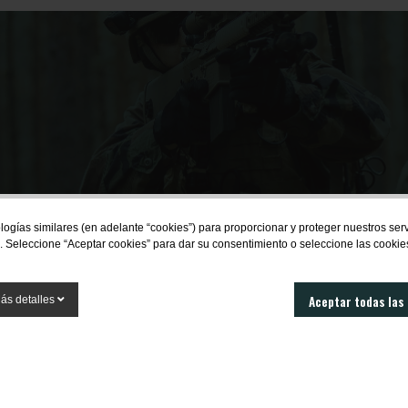
res estar al día 
logías similares (en adelante “cookies”) para proporcionar y proteger nuestros se
. Seleccione “Aceptar cookies” para dar su consentimiento o seleccione las cookie
novedades?
Aceptar todas las
ás detalles
SUBSCRIBIRME