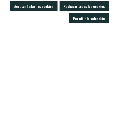
Aceptar todas las cookies
Rechazar todas las cookies
Permitir la selección
LOBO AIR GUNS es un fabricante de carabinas PCP y accesorios para armas
de aire comprimido. Tienda y armería online con un servicio técnico
excelente.
C/ Joan Rovira i Bastons , 17 - 17230
Palamós Girona (España)
+34 603 72 00 68
CARABINAS
ACCESORIOS
MODERADORES
BALINES
VISORES
NOTICIAS
CONTACTO
SOPORTE
Politica de privacidad
Aviso legal
Condiciones de venta
Política de cookies
Real Decreto 137/1993