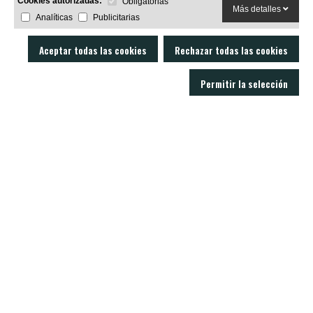
Cookies autorizadas:
Obligatorias
Más detalles
Analíticas
Publicitarias
Aceptar todas las cookies
Rechazar todas las cookies
Permitir la selección
LOBO AIR GUNS es un fabricante de carabinas PCP y accesorios para armas
de aire comprimido. Tienda y armería online con un servicio técnico
excelente.
C/ Joan Rovira i Bastons , 17 - 17230
Palamós Girona (España)
+34 603 72 00 68
CARABINAS
ACCESORIOS
MODERADORES
BALINES
VISORES
NOTICIAS
CONTACTO
SOPORTE
Politica de privacidad
Aviso legal
Condiciones de venta
Política de cookies
Real Decreto 137/1993