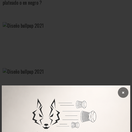
plateado o en negro ?
×