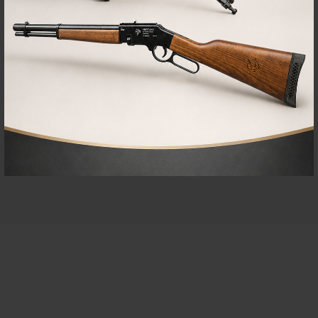
prolongadas. La rosca 1/2 UNF al final del enfundado permite la
instalación de moderadores u otros accesorios, brindando aún más
versatilidad.
En resumen, la Carabina PCP con todas estas características
revoluciona el mundo del tiro deportivo. Su combinación de potencia,
precisión y funcionalidad la convierte en una elección excepcional
para aquellos que buscan lo mejor en rendimiento y experiencia de
tiro.