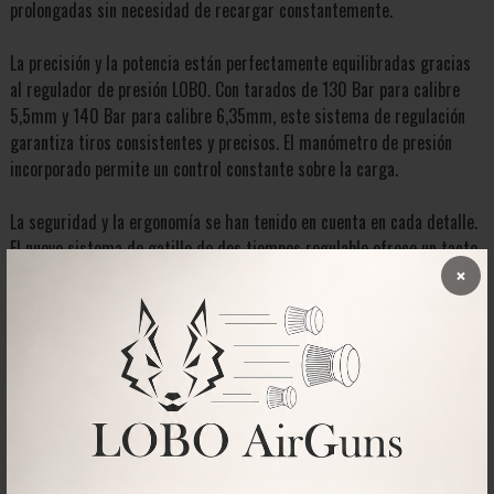
prolongadas sin necesidad de recargar constantemente.
La precisión y la potencia están perfectamente equilibradas gracias
al regulador de presión LOBO. Con tarados de 130 Bar para calibre
5,5mm y 140 Bar para calibre 6,35mm, este sistema de regulación
garantiza tiros consistentes y precisos. El manómetro de presión
incorporado permite un control constante sobre la carga.
La seguridad y la ergonomía se han tenido en cuenta en cada detalle.
El nuevo sistema de gatillo de dos tiempos regulable ofrece un tacto
×
excepcional que mejora la experiencia de disparo. El seguro de
disparo junto al gatillo brinda confianza al usuario. La palanca de
carga tipo biatlón adelantada agrega comodidad y facilidad de uso.
Esta carabina no solo se trata de potencia, sino también de diseño