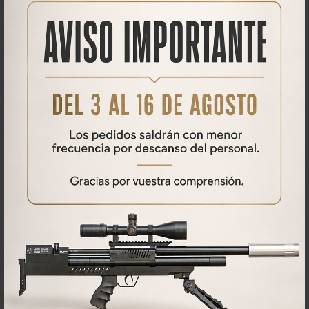
inteligente. El sistema Quick-Response permite ajustar la potencia al
instante, desde 0 hasta el máximo rendimiento. El cañón con choke
de calidad match de 600 mm y el sistema enfundado con función
AirStripper y semi-silenciada garantizan una precisión excepcional y
un disparo silencioso.
El chasis de aluminio 6082 anodizado en negro mate brinda
durabilidad y estética. La inclusión de rieles Picatinny superiores e
inferiores permite personalizar la carabina con accesorios. La
hombrera de aluminio anodizado regulable en altura proporciona un
ajuste personalizado para una postura de tiro óptima.
Con una autonomía de más de 200 disparos a 24J en calibre 5,5mm,
esta carabina demuestra su capacidad para sesiones de tiro