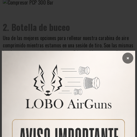
2. Botella de buceo
Una de las mejores opciones para rellenar nuestra carabina de aire
comprimido mientras estamos en una sesión de tiro. Son las mismas
bombonas que se utilizan para buceo. Existen diferentes medidas, en
×
nuestra tienda online puedes encontrar de 2, 4, 6, 8 y 10 litros. El
número de cargas dependerá del tamaño elegido.
Estas bombonas pueden rellanarse en galerías de tiro que dispongan
de compresor, clubs y/o tiendas de buceo.
La Botella de buceo necesita de una estación de carga para poder
transferir el aire a la carabina de forma segura.
Recomendado a todos aquellos que tengan mucha movilidad con el
arma; vayan a las instalaciones de amigos a hacer tiradas, al club de