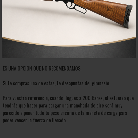
4. Mancha PCP de carga hasta 300
Bar o bomba manual.
Tiene una apariencia física a las manchas para inflar las ruedas de
las bicicletas o balones, pero tiene dos o tres etapas de compresión
del aire.
ES UNA OPCIÓN QUE NO RECOMENDAMOS.
Si te compras una de estas, te desapuntas del gimnasio.
Para vuestra referencia, cuando llegues a 200 Bares, el esfuerzo que
tendrás que hacer para cargar una manchada de aire será muy
parecido a poner todo tu peso encima de la maneta de carga para
poder vencer la fuerza de llenado.