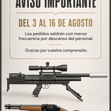
tiro, etc.
3. Estación de carga.
Este elemento es imprescindible con una Botella de buceo. Uno no
funciona sin el otro.
La estación de carga vendría a ser un "grifo" para conectar a nuestra
botella de submarinista. Con esta regularemos el caudal con el que
cargamos nuestra carabina PCP.
Puedes encontrar las nuestras en el apartado de
sistemas de
carga
de nuestra tienda online.