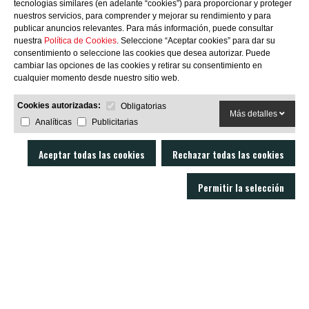
tecnologías similares (en adelante “cookies”) para proporcionar y proteger
nuestros servicios, para comprender y mejorar su rendimiento y para
publicar anuncios relevantes. Para más información, puede consultar
nuestra
Política de Cookies
. Seleccione “Aceptar cookies” para dar su
consentimiento o seleccione las cookies que desea autorizar. Puede
SUBSCRIBIRME
cambiar las opciones de las cookies y retirar su consentimiento en
cualquier momento desde nuestro sitio web.
Cookies autorizadas:
Obligatorias
Más detalles
Analíticas
Publicitarias
Aceptar todas las cookies
Rechazar todas las cookies
Permitir la selección
LOBO AIR GUNS es un fabricante de carabinas PCP y accesorios para armas
de aire comprimido. Tienda y armería online con un servicio técnico
excelente.