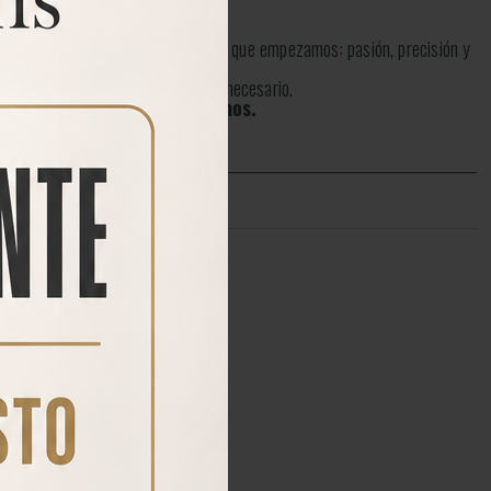
as PCP con el mismo espíritu con el que empezamos: pasión, precisión y
r disparo hasta cualquier ajuste necesario.
stros productos. Te esperamos.