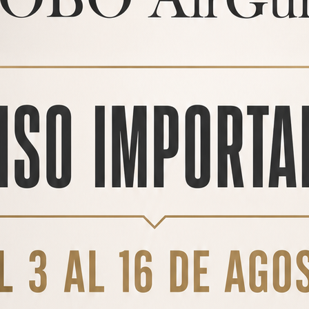
r una afición que se convirtió en pasión y en oficio. Fabricamos carabin
s, resistentes y pensadas para acompañarte en cada paso, desde el prime
nline y no dudes en consultarnos sobre cualquiera de nue