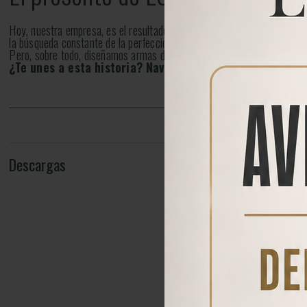
Hoy, nuestra empresa, es el resultado de años de dedicación y amor po
la búsqueda constante de la perfección.
Pero, sobre todo, diseñamos armas de aire comprimido que son práctica
¿Te unes a esta historia? Navega por nuestra armería o
Descargas