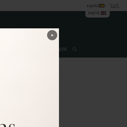
español
english
×
ORTE
NOTICIAS
CONTACTO