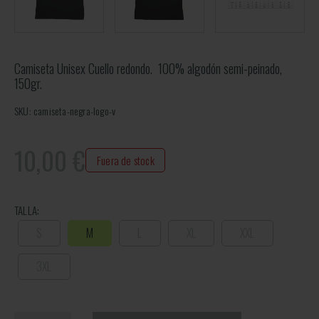
Camiseta Unisex Cuello redondo. 100% algodón semi-peinado,
150gr.
SKU: camiseta-negra-logo-v
10,00
€
Fuera de stock
TALLA:
S
M
L
XL
XXL
3XL