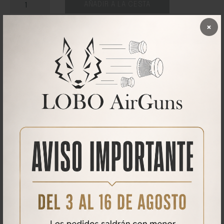
AÑADIR A LA CESTA
×
DESCRIPCIÓN
Tapacosturas reforzadas en el cuello
Cuello de punto acanalado con elastano
Estilo clásico
Tubular
Consultar imagen de tallas para la altura y anchura en cm.
Qué opinan nuestros clientes