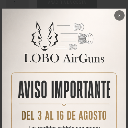
AÑADIR A LA CESTA
×
DESCRIPCIÓN
Tapacosturas reforzadas en el cuello
Cuello de punto acanalado con elastano
Estilo clásico
Tubular
Consultar imagen de tallas para la altura y anchura en cm.
Qué opinan nuestros clientes