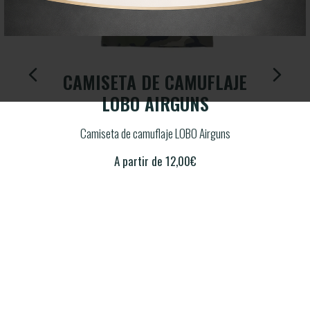
OGO
CAMISETA DE CAMUFLAJE
CA
GUNS
LOBO AIRGUNS
VER
Airguns
Camiseta de camuflaje LOBO Airguns
Camise
A partir de
12,00
€