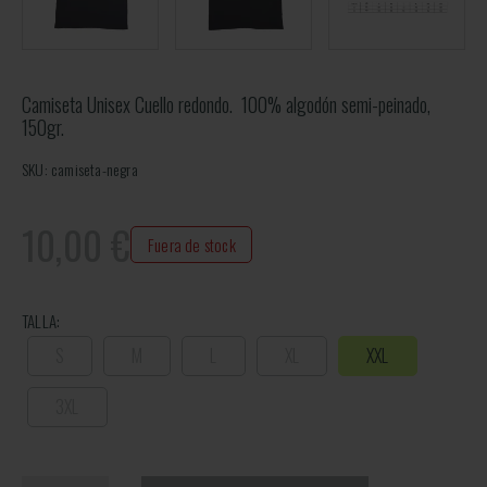
Camiseta Unisex Cuello redondo. 100% algodón semi-peinado,
150gr.
SKU: camiseta-negra
10,00
€
Fuera de stock
TALLA:
S
M
L
XL
XXL
3XL