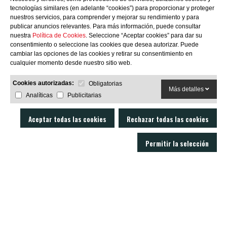
tecnologías similares (en adelante “cookies”) para proporcionar y proteger
nuestros servicios, para comprender y mejorar su rendimiento y para
publicar anuncios relevantes. Para más información, puede consultar
nuestra
Política de Cookies
. Seleccione “Aceptar cookies” para dar su
consentimiento o seleccione las cookies que desea autorizar. Puede
SUBSCRIBIRME
cambiar las opciones de las cookies y retirar su consentimiento en
cualquier momento desde nuestro sitio web.
Cookies autorizadas:
Obligatorias
Más detalles
Analíticas
Publicitarias
Aceptar todas las cookies
Rechazar todas las cookies
Permitir la selección
LOBO AIR GUNS es un fabricante de carabinas PCP y accesorios para armas
de aire comprimido. Tienda y armería online con un servicio técnico
excelente.