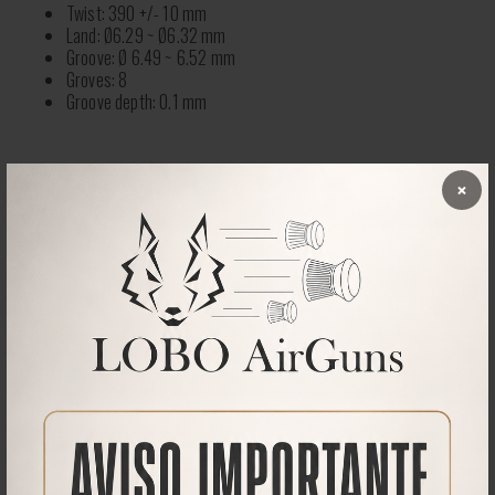
Twist: 390 +/- 10 mm
Land: Ø6.29 ~ Ø6.32 mm
Groove: Ø 6.49 ~ 6.52 mm
Groves: 8
Groove depth: 0.1 mm
×
Qué opinan nuestros clientes
No se han encontrado comentarios
PRODUCTOS