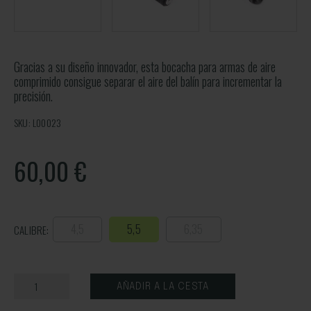
Gracias a su diseño innovador, esta bocacha para armas de aire
comprimido consigue separar el aire del balín para incrementar la
precisión.
SKU: L00023
60,00
€
4,5
5,5
6,35
CALIBRE:
AÑADIR A LA CESTA