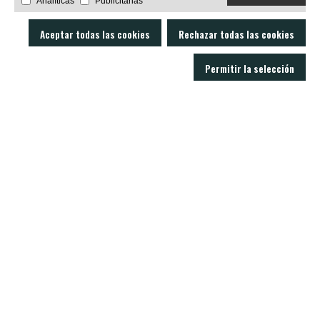
Analíticas
Publicitarias
Aceptar todas las cookies
Rechazar todas las cookies
Permitir la selección
LOBO AIR GUNS es un fabricante de carabinas PCP y accesorios para armas
de aire comprimido. Tienda y armería online con un servicio técnico
excelente.
C/ Joan Rovira i Bastons , 17 - 17230
Palamós Girona (España)
+34 603 72 00 68
CARABINAS
ACCESORIOS
MODERADORES
BALINES
VISORES
NOTICIAS
CONTACTO
SOPORTE
Politica de privacidad
Aviso legal
Condiciones de venta
Política de cookies
Real Decreto 137/1993