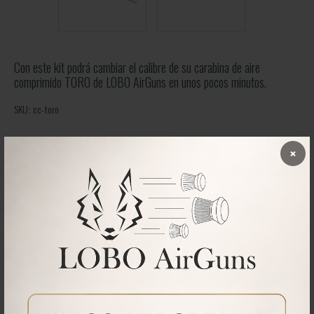
Con este kit podrá cambiar el calibre de su carabina de aire
comprimido TORO de LOBO AirGuns en unos pocos minutos.
SKU: cc-toro
265,00
€
×
5,5
6,35
7,62
CALIBRE:
AÑADIR A LA CESTA