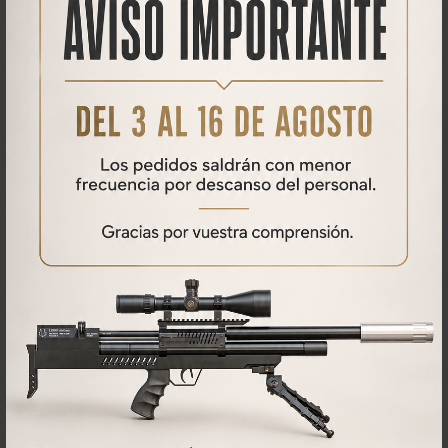
DESCRIPCIÓN
Producto compuesto de:
Cañón LOBO AirGuns calidad Match. longitud: 600mm
Aguja introductora.
Disponible para cambios de calibre en 5,5, 6,35 o 7,62
Qué opinan nuestros clientes
No se han encontrado comentarios