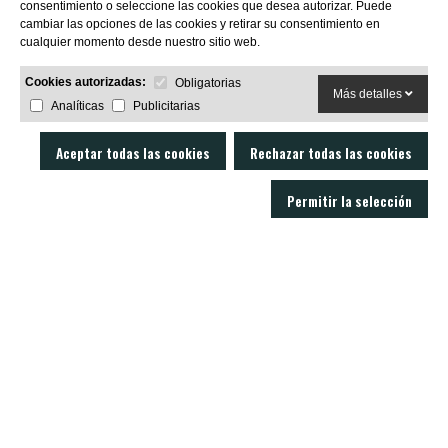
consentimiento o seleccione las cookies que desea autorizar. Puede
SUBSCRIBIRME
cambiar las opciones de las cookies y retirar su consentimiento en
cualquier momento desde nuestro sitio web.
Cookies autorizadas:
Obligatorias
Más detalles
Analíticas
Publicitarias
Aceptar todas las cookies
Rechazar todas las cookies
Permitir la selección
LOBO AIR GUNS es un fabricante de carabinas PCP y accesorios para armas
de aire comprimido. Tienda y armería online con un servicio técnico
excelente.
C/ Joan Rovira i Bastons , 17 - 17230
Palamós Girona (España)
+34 603 72 00 68