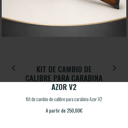
DE
KIT DE CAMBIO DE
K
BINA
CALIBRE PARA CARABINA
CAL
AZOR V2
a Mustang
Kit de cambio de calibre para carabina Azor V2
Kit de 
A partir de
250,00
€