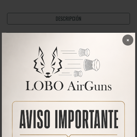
DESCRIPCIÓN
×
Kit para cambiar de calibre su carabina Hound Larga.
Este kit esta pensado para pasar de Hound a Hound Larga
,
obteniendo así un cañón de mayor longitud.
El kit se compone de:
Cañón de 600 mm de longitud en el calibre seleccionado.
Enfundado del cañón con su rosca final de 1/2 UNF
Aguja introductora en el calibre seleccionado
Cargador multitiro en el calibre seleccionado.
La operación de cambio de calibre se puede realizar con un juego de
llaves Allen.
Proporcionamos una pequeña guía para su referencia.