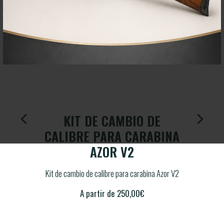
DE
KIT DE CAMBIO DE
K
BINA
CALIBRE PARA CARABINA
CAL
AZOR V2
a Mustang
Kit de cambio de calibre para carabina Azor V2
Kit de 
A partir de
250,00
€