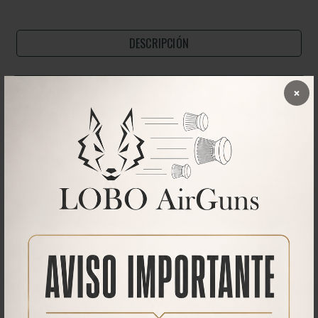
DESCRIPCIÓN
×
Kit para cambiar de calibre su carabina Hound Larga.
Este kit esta pensado para pasar de Hound a Hound Larga
,
obteniendo así un cañón de mayor longitud.
El kit se compone de:
Cañón de 600 mm de longitud en el calibre seleccionado.
Enfundado del cañón con su rosca final de 1/2 UNF
Aguja introductora en el calibre seleccionado
Cargador multitiro en el calibre seleccionado.
La operación de cambio de calibre se puede realizar con un juego de
llaves Allen.
Proporcionamos una pequeña guía para su referencia.