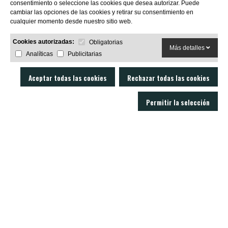
consentimiento o seleccione las cookies que desea autorizar. Puede
SUBSCRIBIRME
cambiar las opciones de las cookies y retirar su consentimiento en
cualquier momento desde nuestro sitio web.
Cookies autorizadas:
Obligatorias
Más detalles
Analíticas
Publicitarias
Aceptar todas las cookies
Rechazar todas las cookies
Permitir la selección
LOBO AIR GUNS es un fabricante de carabinas PCP y accesorios para armas
de aire comprimido. Tienda y armería online con un servicio técnico
excelente.
C/ Joan Rovira i Bastons , 17 - 17230
Palamós Girona (España)
+34 603 72 00 68