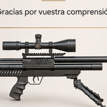
DA TÁCTICA PARA
FUNDA ACOL
BINAS PCP 120 CM
CARABINAS P
áctica para carabinas PCP 120 cm
Funda acolchada para c
50,00
€