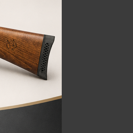
0
€
AR