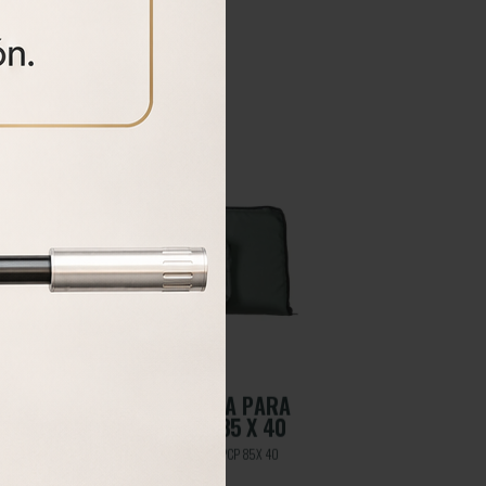
FUNDA TÁCTICA PA
CHADA PARA
CARABINAS PCP 120
CP 85 X 40
Funda táctica para carabinas PCP 12
arabinas PCP 85 X 40
50,00
€