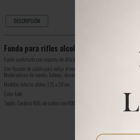
DESCRIPCIÓN
Funda para rifles alcolchada
Funda acolchada con espuma de alta densidad para minimizar impactos.
Con fijación de cañón para evitar el movimiento del rifle en su interior, y c
Moderadores de sonido, balines, documentación, etc.
Medidas interior útiles: 125 x 30 cm
Color kaki.
Tejido: Cordura 600, de nailon con 600 punzadas por centímetro cuadrad