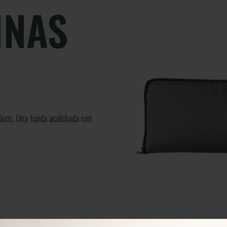
INAS
Guns. Una funda acolchada con