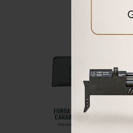
NDA ACOLCHADA PARA
FUN
CARA
RABINAS PCP 85 X 40
Funda t
nda acolchada para carabinas PCP 85 X 40