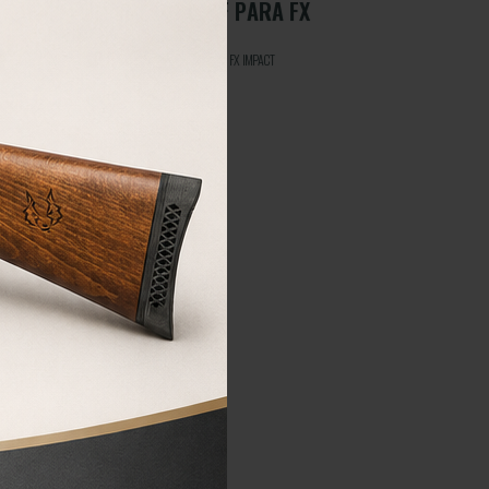
ADAPTADOR 1/2 UNF PARA FX
IMPACT
Adaptador 1/2 UNF para carabina FX IMPACT
65,00
€
COMPRAR