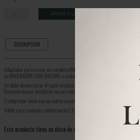
AÑADIR A LA CESTA
DESCRIPCIÓN
Adaptador para roscar en carabina HUBEN K1. Le deja una rosca 1/2 UNF 
un
MODERADOR LOBO AIRGUNS
o cualquier otro accesorios que necesite d
Se debe desenroscar el tapón original y roscar este adaptador.
Recomendamos instalarlo con un sellador de roscas para que no se afloje
El adaptador viene con un
cubreroscas
de para salvaguardar la rosca cuan
Valido para cualquier calibre hasta 7,62 ( .30).
Este producto tiene un plazo de entrega de unos 7 días labora