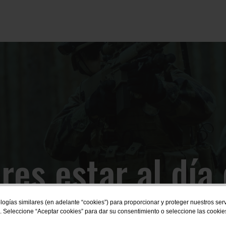
res estar al día 
novedades?
logías similares (en adelante “cookies”) para proporcionar y proteger nuestros se
. Seleccione “Aceptar cookies” para dar su consentimiento o seleccione las cookie