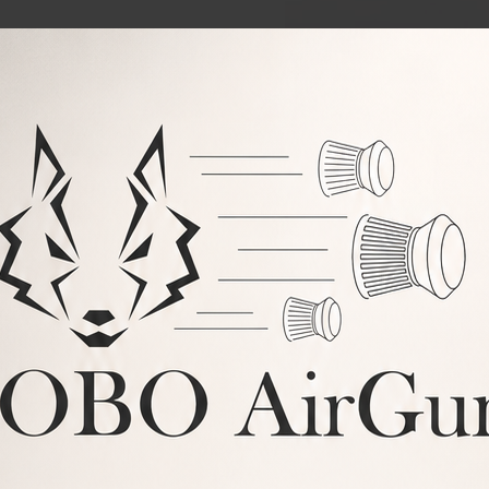
para poder acoplar
e esta rosca.
 con el uso.
do no se requiera de su uso.
bles.