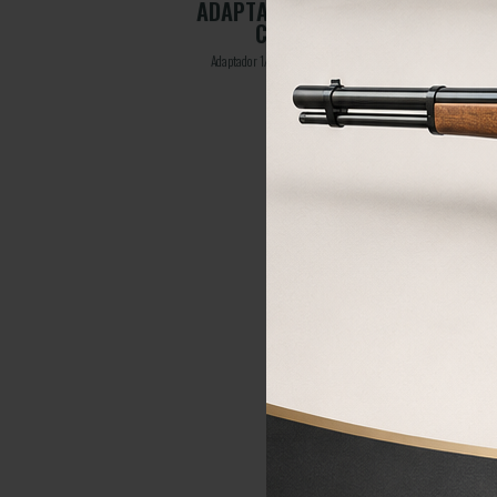
ARA FX
ADAPTADOR 1/2 UNF PARA
COMETA LYNX
MPACT
Adaptador 1/2 UNF para carabina COMETA LYNX
55,00
€
COMPRAR