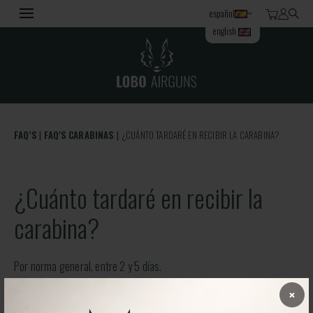
español
english
FAQ’S
FAQ'S CARABINAS
¿CUÁNTO TARDARÉ EN RECIBIR LA CARABINA?
¿Cuánto tardaré en recibir la
carabina?
Por norma general, entre 2 y 5 días.
×