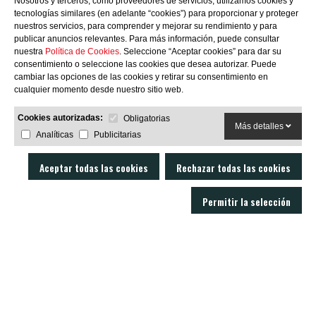
Nosotros y terceros, como proveedores de servicios, utilizamos cookies y
tecnologías similares (en adelante “cookies”) para proporcionar y proteger
nuestros servicios, para comprender y mejorar su rendimiento y para
publicar anuncios relevantes. Para más información, puede consultar
nuestra
Política de Cookies
. Seleccione “Aceptar cookies” para dar su
consentimiento o seleccione las cookies que desea autorizar. Puede
SUBSCRIBIRME
cambiar las opciones de las cookies y retirar su consentimiento en
cualquier momento desde nuestro sitio web.
Cookies autorizadas:
Obligatorias
Más detalles
Analíticas
Publicitarias
Aceptar todas las cookies
Rechazar todas las cookies
Permitir la selección
LOBO AIR GUNS es un fabricante de carabinas PCP y accesorios para armas
de aire comprimido. Tienda y armería online con un servicio técnico