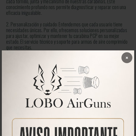
cada tornillo, junta y mecanismo de nuestras carabinas. Este
conocimiento profundo nos permite diagnosticar y reparar con una
eficacia inigualable.
2. Personalización y cuidado: Entendemos que cada usuario tiene
necesidades únicas. Por ello, ofrecemos soluciones personalizadas
para ajustar, optimizar y mantener tu carabina PCP en su mejor
estado. El servicio técnico y soporte para armas de aire comprimido
que necesitas.
×
3. Componentes originales y ajustes de precisión: Disponemos de
todas las piezas originales para nuestras carabinas LOBO. Somos
expertos en mecanizado. Desde reguladores hasta sistemas de
válvulas, cada reparación o ajuste se realiza con precisión
quirúrgica.
4. Asesoramiento directo del fabricante: No solo reparamos, sino
que también compartimos contigo las mejores prácticas para el
mantenimiento y mejora de tu equipo, asegurando una vida útil
prolongada y un rendimiento óptimo.